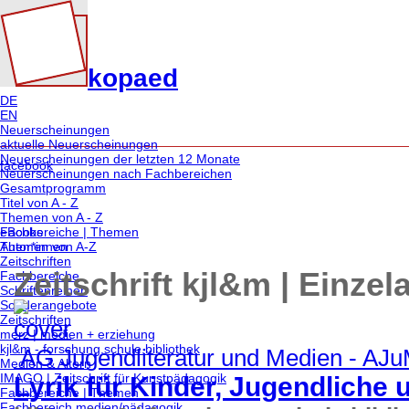
kopaed
DE
EN
Neuerscheinungen
aktuelle Neuerscheinungen
Neuerscheinungen der letzten 12 Monate
facebook
Neuerscheinungen nach Fachbereichen
Gesamtprogramm
Titel von A - Z
Themen von A - Z
eBooks
Fachbereiche | Themen
Autor*innen
Themen von A-Z
Zeitschriften
Zeitschrift kjl&m | Einze
Fachbereiche
Schriftenreihen
Sonderangebote
Zeitschriften
merz | medien + erziehung
kjl&m - forschung.schule.bibliothek
AG Jugendliteratur und Medien - AJ
Medien & Altern
IMAGO | Zeitschrift für Kunstpädagogik
Lyrik für Kinder, Jugendliche
Fachbereiche | Themen
Fachbereich medien/pädagogik