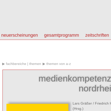
neuerscheinungen
gesamtprogramm
zeitschriften
fachbereiche | themen
themen von a-z
medienkompetenz
nordrhe
Lars Gräßer
/
Friedrich
(Hrsg.)