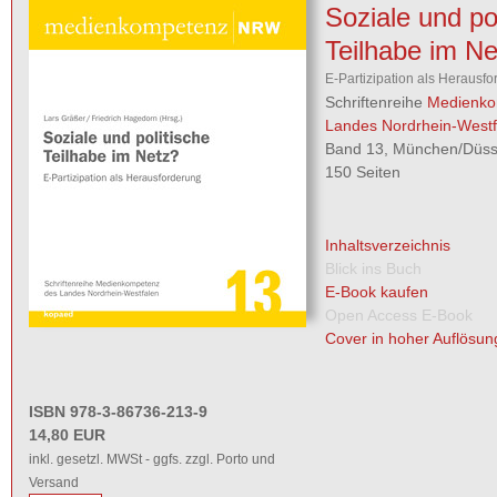
Soziale und po
Teilhabe im Ne
E-Partizipation als Herausf
Schriftenreihe
Medienko
Landes Nordrhein-Westf
Band 13, München/Düsse
150 Seiten
Inhaltsverzeichnis
Blick ins Buch
E-Book kaufen
Open Access E-Book
Cover in hoher Auflösun
ISBN 978-3-86736-213-9
14,80 EUR
inkl. gesetzl. MWSt - ggfs. zzgl. Porto und
Versand