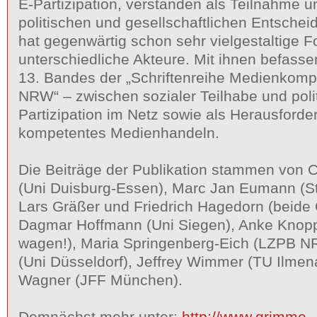
E-Partizipation, verstanden als Teilnahme u
politischen und gesellschaftlichen Entsche
hat gegenwärtig schon sehr vielgestaltige 
unterschiedliche Akteure. Mit ihnen befasse
13. Bandes der „Schriftenreihe Medienkom
NRW“ – zwischen sozialer Teilhabe und poli
Partizipation im Netz sowie als Herausforde
kompetentes Medienhandeln.
Die Beiträge der Publikation stammen von C
(Uni Duisburg-Essen), Marc Jan Eumann (S
Lars Gräßer und Friedrich Hagedorn (beide G
Dagmar Hoffmann (Uni Siegen), Anke Knop
wagen!), Maria Springenberg-Eich (LZPB 
(Uni Düsseldorf), Jeffrey Wimmer (TU Ilmen
Wagner (JFF München).
Demnächst mehr unter:
http://www.grimme-