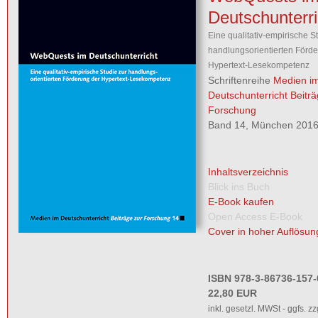
Deutschunterri
Eine qualitativ-empirische S
handlungsorientierten Förde
Hypertext-Lesekompetenz
Schriftenreihe
Medien i
Deutschunterricht Beiträ
Forschung
Band 14, München 2016,
Inhaltsverzeichnis
Blick ins Buch
E-Book kaufen
Open Access E-Book
Cover in hoher Auflösun
ISBN 978-3-86736-157-
22,80 EUR
inkl. gesetzl. MWSt - ggfs. zz