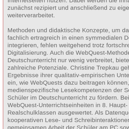
Internetseiten nutzen. Dabei werden die Inh
zunächst rezipiert und anschließend zu ei
weiterverarbeitet.
Methoden und didaktische Konzepte, um da
fachlich ertragreich in einen symmedialen D
integrieren, fehlen weitgehend trotz fortschr
Digitalisierung. Auch die WebQuest-Methode 
Deutschunterricht nur wenig verbreitet, biete
zahlreiche Potenziale. Christine Trepkau g
Ergebnisse ihrer qualitativ-empirischen Un
ein, wie WebQuests dazu beitragen können
medienspezifische Lesekompetenzen der S
Schüler im Deutschunterricht zu fördern. Be
WebQuest-Unterrichtseinheiten in 8. Haupt-
Realschulklassen ausgewertet. Als Datenque
kooperativen Lese- und Schreibinteraktione
gemeinsamen Arbeit der Schüler am PC sow