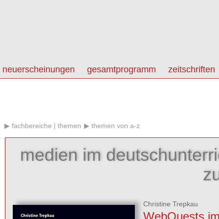
neuerscheinungen
gesamtprogramm
zeitschriften
fachbereiche | themen
themen von a-z
medien im deutschunterri
z
Christine Trepkau
WebQuests i