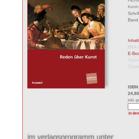
Fachdi
Kunst 
Schri
Band 
Inhal
Blick
E-Boo
Open
Cover
ISBN
24,8
inkl. 
im verlagsprogramm unter