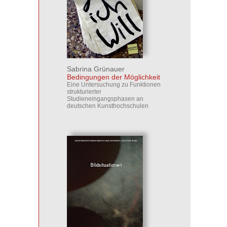
Sabrina Grünauer
Bedingungen der Möglichkeit
Eine Untersuchung zu Funktionen
strukturierter
Studieneingangsphasen an
deutschen Kunsthochschulen