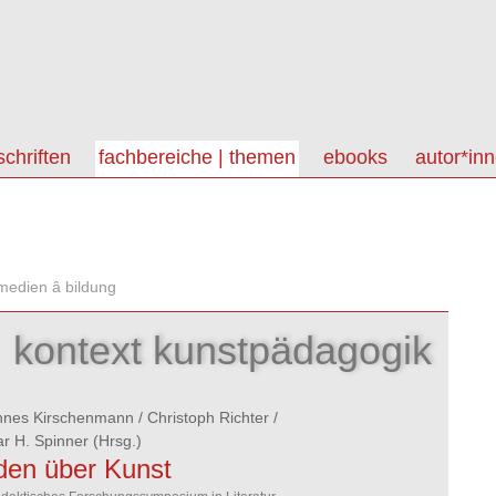
schriften
fachbereiche | themen
ebooks
autor*in
 medien â bildung
kontext kunstpädagogik
nnes Kirschenmann
/
Christoph Richter
/
r H. Spinner
(Hrsg.)
en über Kunst