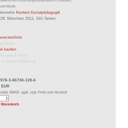
daktisches Forschungssymposium in Literatur,
und Musik
ftenreihe
Kontext Kunstpädagogik
28, München 2011, 541 Seiten
tsverzeichnis
 ins Buch
k kaufen
 Access E-Book
 in hoher Auflösung
 978-3-86736-128-6
0 EUR
gesetzl. MWSt - ggfs. zzgl. Porto und Versand