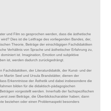
eater und Film so gesprochen werden, dass die ästhetische
t wird? Dies ist die Leitfrage des vorliegenden Bandes, der,
schen Theorie, Beiträge der einschlägigen Fachdidaktiken
ische Verhältnis von Sprache und ästhetischer Erfahrung zu,
g dominiert ist. Imagination, Emotion und subjektive
haben ist, werden dadurch zurückgedrängt.
 Fachdidaktiken, der Literaturdidaktik, der Kunst- und der
on Martin Seel und Ursula Brandstätter, dienen der
ass Erkenntnisse der Ästhetik und dabei insbesondere die
ahmen bilden für die didaktisch-pädagogischen
eträgen vorgestellt werden. Innerhalb der fachspezifischen
 zuerst zwei Beiträge, die Überblickscharakter haben; dann
ekte beziehen oder einen Problemaspekt besonders