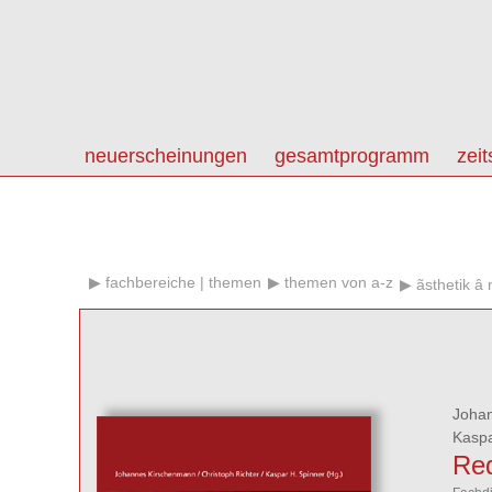
neuerscheinungen
gesamtprogramm
zeit
fachbereiche | themen
themen von a-z
ãsthetik â
Joha
Kaspa
Red