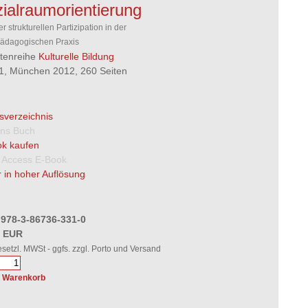
ialraumorientierung
r strukturellen Partizipation in der
pädagogischen Praxis
ftenreihe
Kulturelle Bildung
31, München 2012, 260 Seiten
tsverzeichnis
 ins Buch
k kaufen
 Access E-Book
 in hoher Auflösung
 978-3-86736-331-0
0 EUR
gesetzl. MWSt - ggfs. zzgl. Porto und Versand