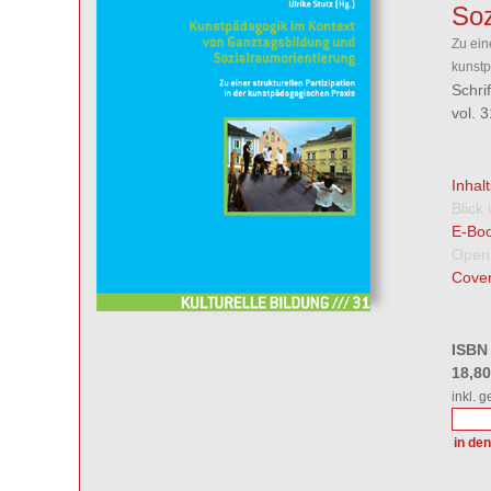
Soz
Zu eine
kunst
Schri
vol. 
Inhal
Blick
E-Boo
Open
Cover
ISBN
18,8
inkl. 