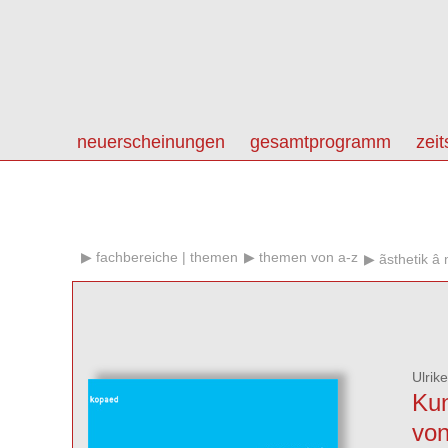
neuerscheinungen
gesamtprogramm
zeit
fachbereiche | themen
themen von a-z
ãsthetik â
Ulrike
Kun
von