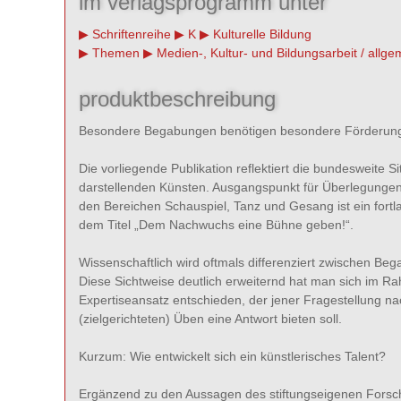
im verlagsprogramm unter
Schriftenreihe
K
Kulturelle Bildung
Themen
Medien-, Kultur- und Bildungsarbeit / allge
produktbeschreibung
Besondere Begabungen benötigen besondere Förderun
Die vorliegende Publikation reflektiert die bundesweite
darstellenden Künsten. Ausgangspunkt für Überlegungen 
den Bereichen Schauspiel, Tanz und Gesang ist ein fortl
dem Titel „Dem Nachwuchs eine Bühne geben!“.
Wissenschaftlich wird oftmals differenziert zwischen Bega
Diese Sichtweise deutlich erweiternd hat man sich im R
Expertiseansatz entschieden, der jener Fragestellung
(zielgerichteten) Üben eine Antwort bieten soll.
Kurzum: Wie entwickelt sich ein künstlerisches Talent?
Ergänzend zu den Aussagen des stiftungseigenen Forsch