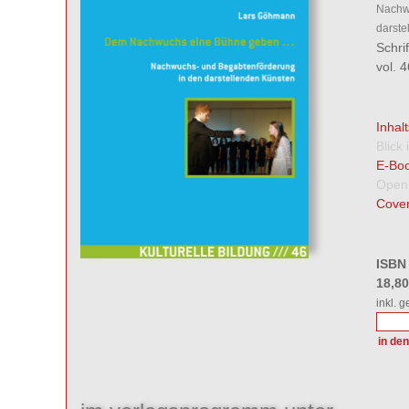
Nachw
darste
Schri
vol. 
Inhal
Blick
E-Boo
Open
Cover
ISBN
18,8
inkl. 