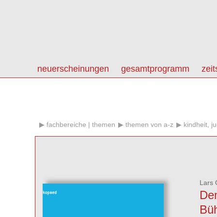
neuerscheinungen
gesamtprogramm
zeit
fachbereiche | themen
themen von a-z
kindheit, j
Lars
De
Bü