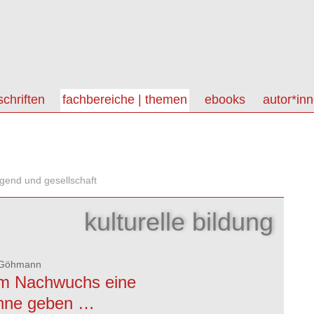
schriften
fachbereiche | themen
ebooks
autor*in
ugend und gesellschaft
kulturelle bildung
 Göhmann
m Nachwuchs eine
hne geben …