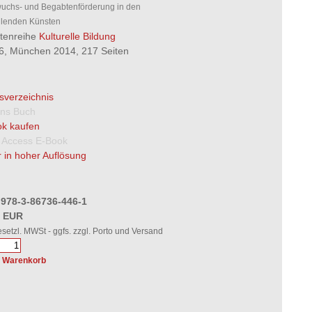
uchs- und Begabtenförderung in den
llenden Künsten
ftenreihe
Kulturelle Bildung
46, München 2014, 217 Seiten
tsverzeichnis
 ins Buch
k kaufen
 Access E-Book
 in hoher Auflösung
 978-3-86736-446-1
0 EUR
gesetzl. MWSt - ggfs. zzgl. Porto und Versand