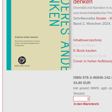
denken
Diversität und Narration in k
und deutschdidaktischer Per
Schriftenreihe
Kinder - K
Band 2, München 2024, 
Inhaltsverzeichnis
Blick ins Buch
E-Book kaufen
Open Access E-Book
Cover in hoher Auflösun
ISBN 978-3-96848-142-
34,80 EUR
inkl. gesetzl. MWSt - ggfs. zz
Versand