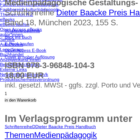
Medienpädagogische Gestaltungs- 
Fachbereich kunst/pädagogik
Fachbereich kultur/pädagogik
Schriftenreihe
Dieter Baacke Preis H
Themen von A-Z
eBooks
Band 18, München 2023, 155 S.
eBooks kaufen
Open Access eBooks
Inhaltsverzeichnis
autor*innen
Blick ins Buch
Service
E-Book kaufen
Autor*innen
Leser*innen
Open Access E-Book
Buchhandel
Cover in hoher Auflösung
Anzeigenkund*innen
ISBN 978-3-96848-104-3
Bestellmöglichkeiten
Externe Links
18,00 EUR
Newsletter abonnieren/k
Produktsicherheitsverordnung
inkl. gesetzl. MWSt - ggfs. zzgl. Porto und V
Im Verlagsprogramm unter
Schriftenreihe
D
Dieter Baacke Preis Handbuch
Themen
Medienpädagogik