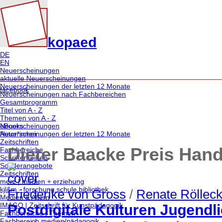
kopaed
DE
EN
Neuerscheinungen
aktuelle Neuerscheinungen
Neuerscheinungen der letzten 12 Monate
facebook
Neuerscheinungen nach Fachbereichen
Gesamtprogramm
Titel von A - Z
Themen von A - Z
eBooks
Neuerscheinungen
Autor*innen
Neuerscheinungen der letzten 12 Monate
Zeitschriften
Dieter Baacke Preis Han
Fachbereiche
Schriftenreihen
Sonderangebote
Zeitschriften
merz | medien + erziehung
kjl&m - forschung.schule.bibliothek
Friederike von Gross
/
Renate Röllec
Medien & Altern
IMAGO | Zeitschrift für Kunstpädagogik
Postdigitale Kulturen Jugendl
Fachbereiche | Themen
Fachbereich medien/pädagogik