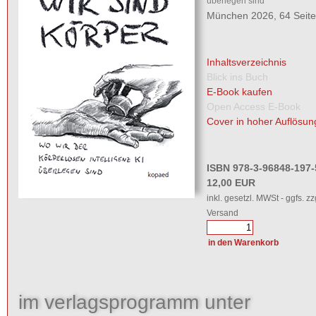
überlegen sind
München 2026, 64 Seit
Inhaltsverzeichnis
Blick ins Buch
E-Book kaufen
Open Access E-Book
Cover in hoher Auflösun
ISBN 978-3-96848-197-
12,00 EUR
inkl. gesetzl. MWSt - ggfs. zz
Versand
im verlagsprogramm unter