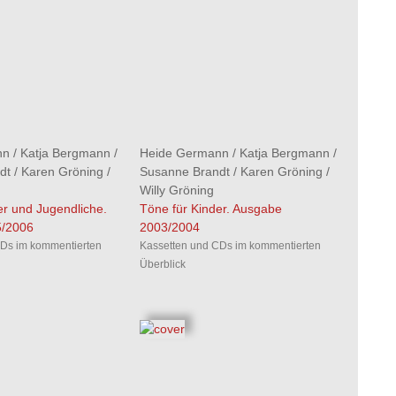
nn
/
Katja Bergmann
/
Heide Germann
/
Katja Bergmann
/
dt
/
Karen Gröning
/
Susanne Brandt
/
Karen Gröning
/
Willy Gröning
er und Jugendliche.
Töne für Kinder. Ausgabe
5/2006
2003/2004
CDs im kommentierten
Kassetten und CDs im kommentierten
Überblick