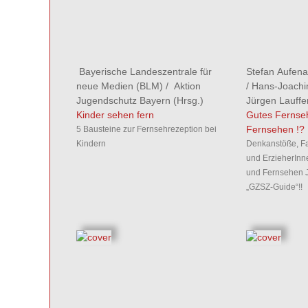
Bayerische Landeszentrale für
Stefan Aufen
neue Medien (BLM)
/
Aktion
/
Hans-Joachi
Jugendschutz Bayern
(Hrsg.)
Jürgen Lauffe
Kinder sehen fern
Gutes Fernseh
Fernsehen !?
5 Bausteine zur Fernsehrezeption bei
Kindern
Denkanstöße, Fak
und ErzieherIn
und Fernsehen Je
„GZSZ-Guide“!!