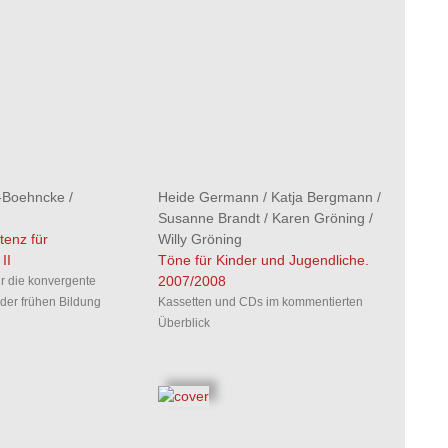
-Boehncke
/
Heide Germann
/
Katja Bergmann
/
Susanne Brandt
/
Karen Gröning
/
enz für
Willy Gröning
II
Töne für Kinder und Jugendliche.
2007/2008
r die konvergente
der frühen Bildung
Kassetten und CDs im kommentierten
Überblick