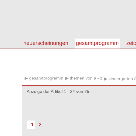
neuerscheinungen
gesamtprogramm
zeit
gesamtprogramm
themen von a - z
kindergarten â
Anzeige der Artikel 1 - 24 von 25
Anzeige der Artikel 1 - 24 von 25
1
2