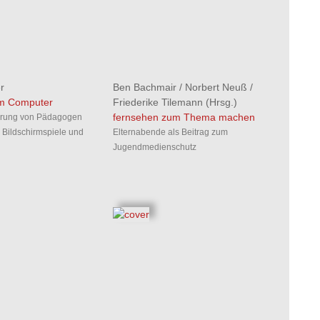
r
Ben Bachmair
/
Norbert Neuß
/
em Computer
Friederike Tilemann
(Hrsg.)
fernsehen zum Thema machen
erung von Pädagogen
 Bildschirmspiele und
Elternabende als Beitrag zum
Jugendmedienschutz