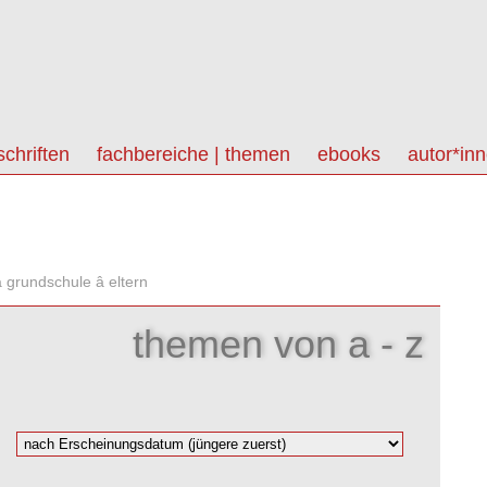
schriften
fachbereiche | themen
ebooks
autor*in
 grundschule â eltern
themen von a - z