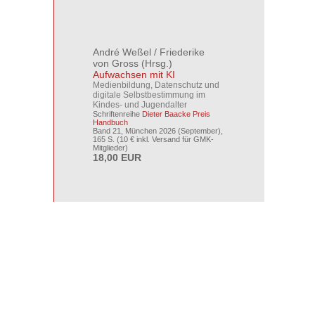
André Weßel
/
Friederike
von Gross
(Hrsg.)
Aufwachsen mit KI
Medienbildung, Datenschutz und
digitale Selbstbestimmung im
Kindes- und Jugendalter
Schriftenreihe
Dieter Baacke Preis
Handbuch
Band 21, München 2026 (September),
165 S. (10 € inkl. Versand für GMK-
Mitglieder)
18,00 EUR