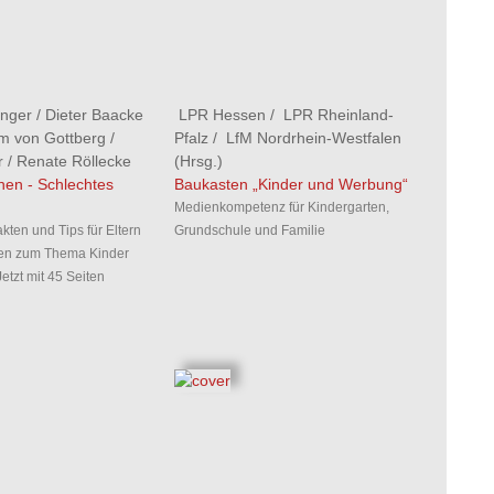
anger
/
Dieter Baacke
LPR Hessen
/
LPR Rheinland-
m von Gottberg
/
Pfalz
/
LfM Nordrhein-Westfalen
r
/
Renate Röllecke
(Hrsg.)
en - Schlechtes
Baukasten „Kinder und Werbung“
Medienkompetenz für Kindergarten,
ten und Tips für Eltern
Grundschule und Familie
nen zum Thema Kinder
tzt mit 45 Seiten