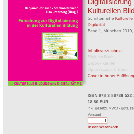
Digitalisierung 
Kulturellen Bil
Schriftenreihe
Kulturelle
Digitalität
Band 1, München 2019, 
Inhaltsverzeichnis
Blick ins Buch
E-Book kaufen
Open Access E-Book
Cover in hoher Auflösun
ISBN 978-3-86736-522-
18,80 EUR
inkl. gesetzl. MWSt - ggfs. zz
Versand