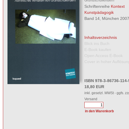
Grundschulkindern
Schriftenreihe
Kontext
Kunstpädagogik
Band 14, München 2007,
Inhaltsverzeichnis
Blick ins Buch
E-Book kaufen
Open Access E-Book
Cover in hoher Auflösun
ISBN 978-3-86736-114-
18,80 EUR
inkl. gesetzl. MWSt - ggfs. zz
Versand