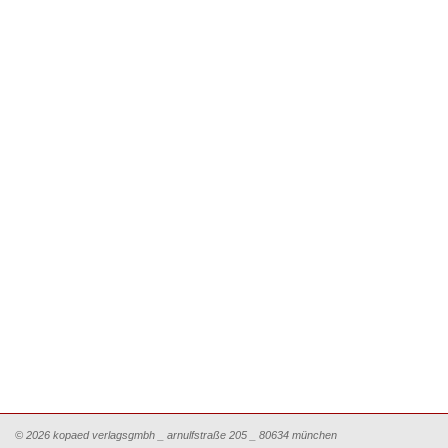
© 2026 kopaed verlagsgmbh _ arnulfstraße 205 _ 80634 münchen