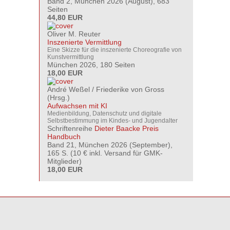
Band 2, München 2026 (August), 683
Seiten
44,80 EUR
Oliver M. Reuter
Inszenierte Vermittlung
Eine Skizze für die inszenierte Choreografie von
Kunstvermittlung
München 2026, 180 Seiten
18,00 EUR
André Weßel
/
Friederike von Gross
(Hrsg.)
Aufwachsen mit KI
Medienbildung, Datenschutz und digitale
Selbstbestimmung im Kindes- und Jugendalter
Schriftenreihe
Dieter Baacke Preis
Handbuch
Band 21, München 2026 (September),
165 S. (10 € inkl. Versand für GMK-
Mitglieder)
18,00 EUR