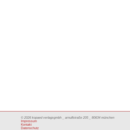
© 2026 kopaed verlagsgmbh _ arnulfstraße 205 _ 80634 münchen
Impressum
Kontakt
Datenschutz