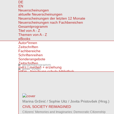
DE
EN
Neuerscheinungen
aktuelle Neuerscheinungen
Neuerscheinungen der letzten 12 Monate
Neuerscheinungen nach Fachbereichen
Gesamtprogramm
Titel von A - Z
Themen von A - Z
eBooks
Autor*innen
Zeitschriften
Fachbereiche
Schriftenreihen
Sonderangebote
Zeitschriften
gesamtprogramm
merz | medien + erziehung
autor*innen
kjl&m - forschung.schule.bibliothek
Medien & Altern
IMAGO | Zeitschrift für Kunstpädagogik
Fachbereiche | Themen
Fachbereich medien/pädagogik
Fachbereich kunst/pädagogik
Fachbereich kultur/pädagogik
Themen von A-Z
Marina Gržinić
/
Sophie Uitz
/
Jovita Pristovšek
(Hrsg.)
eBooks
CIVIL SOCIETY REIMAGINED
eBooks kaufen
Open Access eBooks
Citizens’ Memories and Imaginaries: Democratic Citizenship