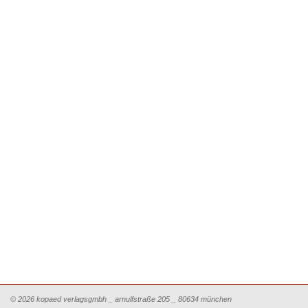
© 2026 kopaed verlagsgmbh _ arnulfstraße 205 _ 80634 münchen