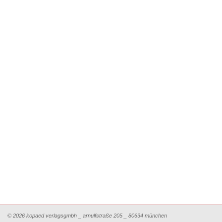
© 2026 kopaed verlagsgmbh _ arnulfstraße 205 _ 80634 münchen