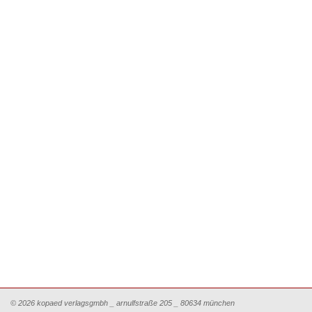
© 2026 kopaed verlagsgmbh _ arnulfstraße 205 _ 80634 münchen