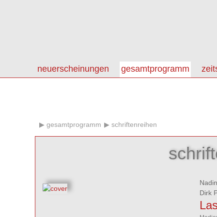
neuerscheinungen
gesamtprogramm
zeit
gesamtprogramm
schriftenreihen
schri
Nadin
Dirk 
Las