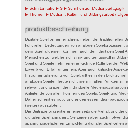
Schriftenreihe
S
Schriften zur Medienpädagogik
Themen
Medien-, Kultur- und Bildungsarbeit / allge
produktbeschreibung
Digitale Spielformen erfahren, neben der traditionellen B
kulturellen Bedeutungen von analogen Spielprozessen, s
dem Spiel allgemein kommen auch dem digitalen Spiel As
Menschen zu, welche sich sinn- und genussvoll in Bildu
Spiel und Spiele nehmen eine wichtige Rolle bei der We
Erwerb von Erfahrungen ein. Aber auch kritische Aspekte
Instrumentalisierung von Spiel, gilt es in den Blick zu 
analogen Spielen heute nicht mehr in allen Punkten sinn
relevant und prägen die individuelle Mediensozialisation
Anleitende von allen Formen des Spiels. Spiel- und Me
Daher scheint es nötig und angemessen, das (pädagogisc
(weiter) auszuloten.
Die Beiträge präsentieren einerseits die Vielfalt und d
digitalen Spiel annähert. Sie zeigen aber auch notwendi
spannungsgeladenen Entwicklung digitaler Spielwelten au