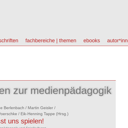
schriften
fachbereiche | themen
ebooks
autor*in
ften zur medienpädagogik
e Berlenbach
/
Martin Geisler
/
Poerschke
/
Eik-Henning Tappe
(Hrsg.)
st uns spielen!