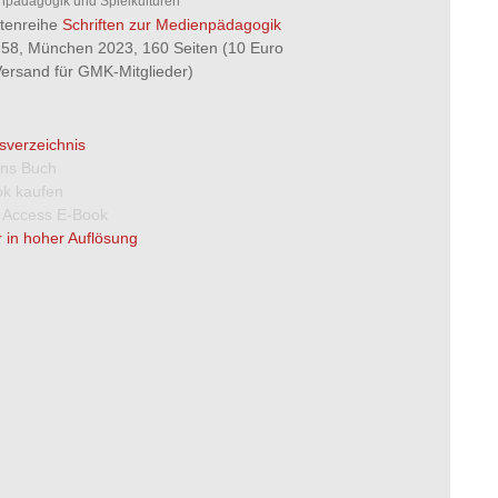
pädagogik und Spielkulturen
ftenreihe
Schriften zur Medienpädagogik
58, München 2023, 160 Seiten (10 Euro
 Versand für GMK-Mitglieder)
tsverzeichnis
 ins Buch
k kaufen
 Access E-Book
 in hoher Auflösung