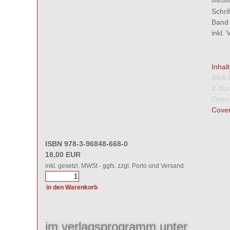
Medien
Schri
Band 
inkl.
Inhal
Blick
E-Boo
Open
Cover
ISBN 978-3-96848-668-0
18,00 EUR
inkl. gesetzl. MWSt - ggfs. zzgl. Porto und Versand
im verlagsprogramm unter