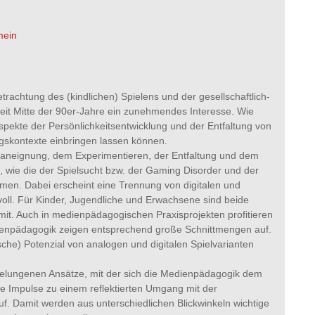
mein
etrachtung des (kindlichen) Spielens und der gesellschaftlich-
eit Mitte der 90er-Jahre ein zunehmendes Interesse. Wie
pekte der Persönlichkeitsentwicklung und der Entfaltung von
ngskontexte einbringen lassen können.
ltaneignung, dem Experimentieren, der Entfaltung und dem
, wie die der Spielsucht bzw. der Gaming Disorder und der
nehmen. Dabei erscheint eine Trennung von digitalen und
voll. Für Kinder, Jugendliche und Erwachsene sind beide
 mit. Auch in medienpädagogischen Praxisprojekten profitieren
dienpädagogik zeigen entsprechend große Schnittmengen auf.
he) Potenzial von analogen und digitalen Spielvarianten
ie gelungenen Ansätze, mit der sich die Medienpädagogik dem
ge Impulse zu einem reflektierten Umgang mit der
f. Damit werden aus unterschiedlichen Blickwinkeln wichtige