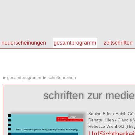
neuerscheinungen
gesamtprogramm
zeitschriften
gesamtprogramm
schriftenreihen
schriften zur medi
Sabine Eder
/
Habib Gün
Renate Hillen
/
Claudia
Rebecca Wienhold
(Hrsg
Un|Sichtbarkei