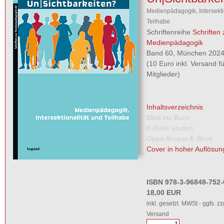
Medienpädagogik, Intersekti
Teilhabe
Schriftenreihe
Schriften 
Medienpädagogik
Band 60, München 2024,
(10 Euro inkl. Versand 
Mitglieder)
Inhaltsverzeichnis
Blick ins Buch
E-Book kaufen
Open Access E-Book
Cover in hoher Auflösun
ISBN 978-3-96848-752-
18,00 EUR
inkl. gesetzl. MWSt - ggfs. zz
Versand