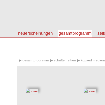
neuerscheinungen
gesamtprogramm
zeit
gesamtprogramm
schriftenreihen
kopaed mediene