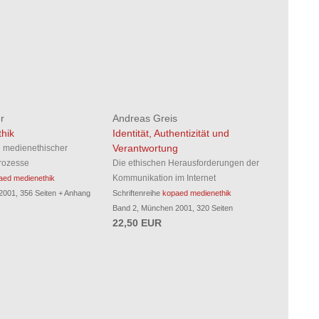
r
Andreas Greis
hik
Identität, Authentizität und
Verantwortung
n medienethischer
rozesse
Die ethischen Herausforderungen der
Kommunikation im Internet
aed medienethik
001, 356 Seiten + Anhang
Schriftenreihe
kopaed medienethik
Band 2, München 2001, 320 Seiten
22,50 EUR