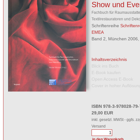
Show und Eve
Fachbuch für Raumausstatte
Textilrestauratoren und Dek
Schriftenreihe
Schriftenr
EMEA
Band 2, München 2006, 
Inhaltsverzeichnis
Blick ins Buch
E-Book kaufen
Open Access E-Book
Cover in hoher Auflösun
ISBN 978-3-978028-79-
29,00 EUR
inkl. gesetzl. MWSt - ggfs. zz
Versand