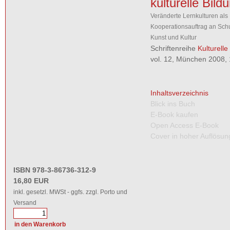
kulturelle Bild
Veränderte Lernkulturen als
Kooperationsauftrag an Schu
Kunst und Kultur
Schriftenreihe
Kulturelle
vol. 12, München 2008, 
Inhaltsverzeichnis
Blick ins Buch
E-Book kaufen
Open Access E-Book
Cover in hoher Auflösun
ISBN 978-3-86736-312-9
16,80 EUR
inkl. gesetzl. MWSt - ggfs. zzgl. Porto und
Versand