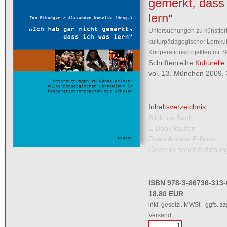
gemerkt, dass
lern“
Untersuchungen zu künstler
kulturpädagogischer Lernkult
Kooperationsprojekten mit 
Schriftenreihe
Kulturelle
vol. 13, München 2009, 
Inhaltsverzeichnis
Blick ins Buch
E-Book kaufen
Open Access E-Book
Cover in hoher Auflösun
ISBN 978-3-86736-313-
18,80 EUR
inkl. gesetzl. MWSt - ggfs. zz
Versand