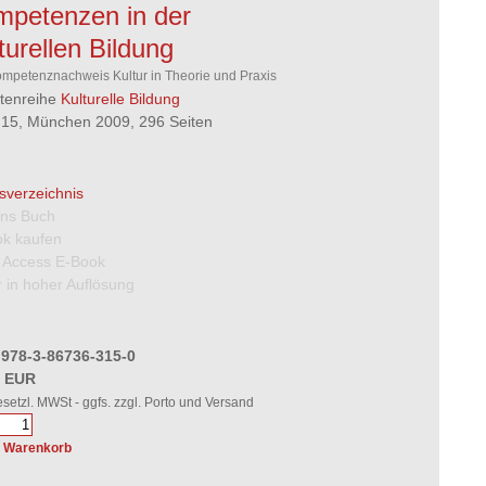
petenzen in der
turellen Bildung
mpetenznachweis Kultur in Theorie und Praxis
ftenreihe
Kulturelle Bildung
15, München 2009, 296 Seiten
tsverzeichnis
 ins Buch
k kaufen
 Access E-Book
 in hoher Auflösung
 978-3-86736-315-0
0 EUR
gesetzl. MWSt - ggfs. zzgl. Porto und Versand