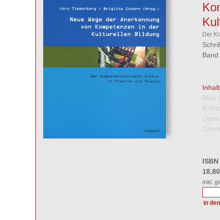
Kom
Kul
Der Ko
Schri
Band 
Inhal
Blick
E-Boo
Open
Cover
ISBN
18,8
inkl. 