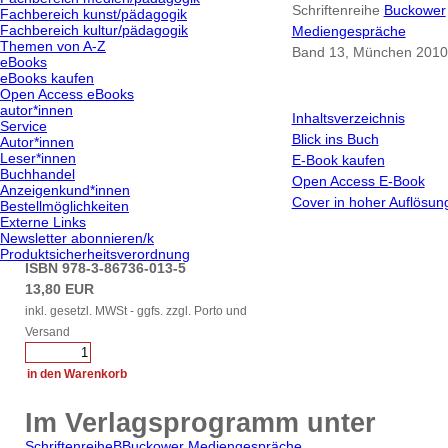
Schriftenreihe
Buckower
Fachbereich kunst/pädagogik
Fachbereich kultur/pädagogik
Mediengespräche
Themen von A-Z
Band 13, München 2010,
eBooks
eBooks kaufen
Open Access eBooks
autor*innen
Inhaltsverzeichnis
Service
Blick ins Buch
Autor*innen
Leser*innen
E-Book kaufen
Buchhandel
Open Access E-Book
Anzeigenkund*innen
Cover in hoher Auflösun
Bestellmöglichkeiten
Externe Links
Newsletter abonnieren/k
Produktsicherheitsverordnung
ISBN 978-3-86736-013-5
13,80 EUR
inkl. gesetzl. MWSt - ggfs. zzgl. Porto und
Versand
Im Verlagsprogramm unter
Schriftenreihe
B
Buckower Mediengespräche