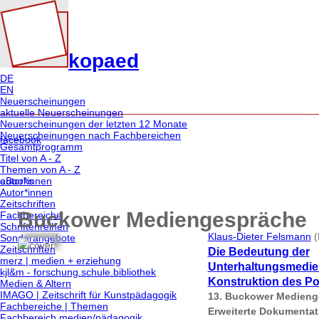
kopaed
DE
EN
Neuerscheinungen
aktuelle Neuerscheinungen
Neuerscheinungen der letzten 12 Monate
Neuerscheinungen nach Fachbereichen
facebook
Gesamtprogramm
Titel von A - Z
Themen von A - Z
eBooks
autor*innen
Autor*innen
Zeitschriften
Buckower Mediengespräche
Fachbereiche
Schriftenreihen
Klaus-Dieter Felsmann
(
Sonderangebote
Zeitschriften
Die Bedeutung der
merz | medien + erziehung
Unterhaltungsmedien
kjl&m - forschung.schule.bibliothek
Konstruktion des Pol
Medien & Altern
IMAGO | Zeitschrift für Kunstpädagogik
13. Buckower Medieng
Fachbereiche | Themen
Erweiterte Dokumentat
Fachbereich medien/pädagogik