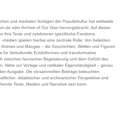
ischen und medialen Vorlagen der Populärkultur hat weltweite
tion.de oder Archive of Our Own hervorgebracht. Auf diesen
ns ihre Texte und zelebrieren spezifische Fandoms.
-medien spielen hierbei eine zentrale Rolle: Von beliebten
zu Animes und Mangas – die Geschichten, Welten und Figuren
 für fankulturelle Erzählformen und transformative
ich zwischen fannischer Begeisterung und dem Gefühl des
n, Nähe zur Vorlage und radikaler Eigenständigkeit – genau
den Ausgabe. Die versammelten Beiträge beleuchten
haftlicher, didaktischer und archivarischer Perspektive und
ehende Texte, Medien und Narrative sein kann.