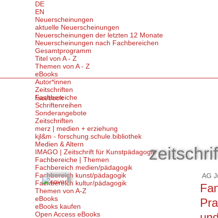
DE
EN
Neuerscheinungen
aktuelle Neuerscheinungen
Neuerscheinungen der letzten 12 Monate
Neuerscheinungen nach Fachbereichen
Gesamtprogramm
Titel von A - Z
Themen von A - Z
eBooks
Autor*innen
Zeitschriften
Fachbereiche
facebook
Schriftenreihen
Sonderangebote
Zeitschriften
merz | medien + erziehung
kjl&m - forschung.schule.bibliothek
Medien & Altern
zeitschri
IMAGO | Zeitschrift für Kunstpädagogik
Fachbereiche | Themen
Fachbereich medien/pädagogik
Fachbereich kunst/pädagogik
AG Ju
Fachbereich kultur/pädagogik
Fan
Themen von A-Z
eBooks
Pra
eBooks kaufen
Open Access eBooks
und