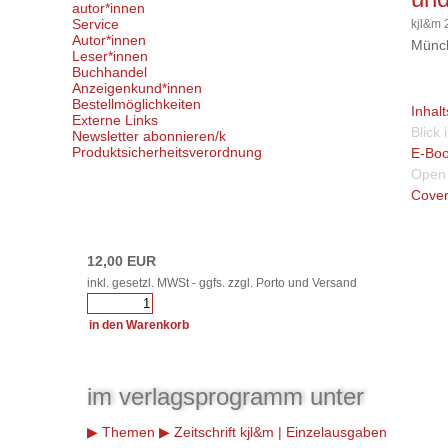
autor*innen
Service
kjl&m 
Autor*innen
Münch
Leser*innen
Buchhandel
Anzeigenkund*innen
Bestellmöglichkeiten
Inhal
Externe Links
Blick
Newsletter abonnieren/k
Produktsicherheitsverordnung
E-Boo
Open 
Cover
12,00 EUR
inkl. gesetzl. MWSt - ggfs. zzgl. Porto und Versand
im verlagsprogramm unter
Themen
Zeitschrift kjl&m | Einzelausgaben