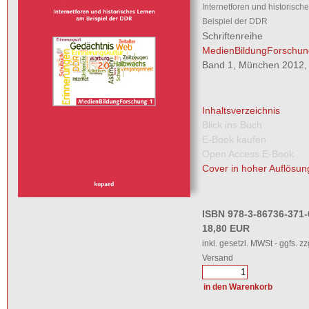
Internetforen und historisc
Beispiel der DDR
Schriftenreihe
MedienBildungForschun
Band 1, München 2012, 
Inhaltsverzeichnis
Blick ins Buch
E-Book kaufen
Open Access E-Book
Cover in hoher Auflösun
ISBN 978-3-86736-371-
18,80 EUR
inkl. gesetzl. MWSt - ggfs. zz
Versand