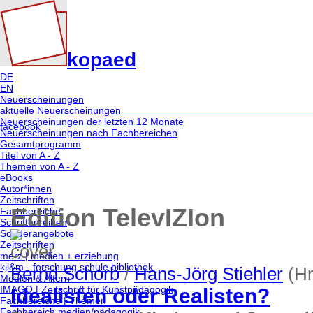
kopaed
DE
EN
Neuerscheinungen
aktuelle Neuerscheinungen
Neuerscheinungen der letzten 12 Monate
facebook
Neuerscheinungen nach Fachbereichen
Gesamtprogramm
Titel von A - Z
Themen von A - Z
eBooks
Autor*innen
Zeitschriften
Edition TelevIZIon
Fachbereiche
Schriftenreihen
Sonderangebote
Zeitschriften
merz | medien + erziehung
kjl&m - forschung.schule.bibliothek
Bernd Schorb
/
Hans-Jörg Stiehler
(Hr
Medien & Altern
IMAGO | Zeitschrift für Kunstpädagogik
Idealisten oder Realisten?
Fachbereiche | Themen
Fachbereich medien/pädagogik