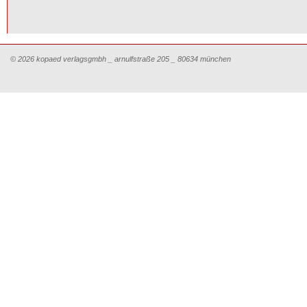
© 2026 kopaed verlagsgmbh _ arnulfstraße 205 _ 80634 münchen