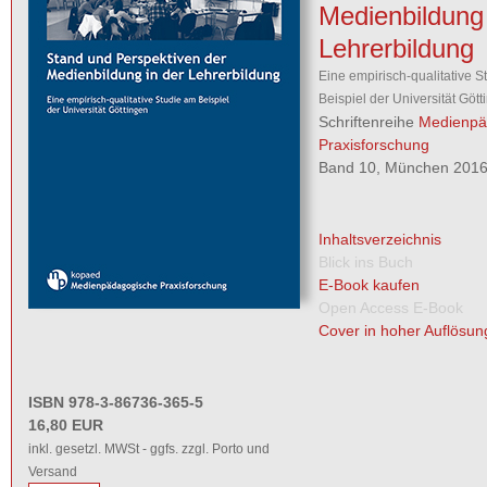
Medienbildung 
Lehrerbildung
Eine empirisch-qualitative S
Beispiel der Universität Gött
Schriftenreihe
Medienpä
Praxisforschung
Band 10, München 2016,
Inhaltsverzeichnis
Blick ins Buch
E-Book kaufen
Open Access E-Book
Cover in hoher Auflösun
ISBN 978-3-86736-365-5
16,80 EUR
inkl. gesetzl. MWSt - ggfs. zzgl. Porto und
Versand