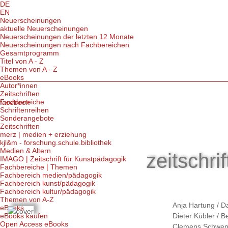
DE
EN
Neuerscheinungen
aktuelle Neuerscheinungen
Neuerscheinungen der letzten 12 Monate
Neuerscheinungen nach Fachbereichen
Gesamtprogramm
Titel von A - Z
Themen von A - Z
eBooks
Autor*innen
Zeitschriften
Fachbereiche
facebook
Schriftenreihen
Sonderangebote
Zeitschriften
merz | medien + erziehung
kjl&m - forschung.schule.bibliothek
Medien & Altern
zeitschri
IMAGO | Zeitschrift für Kunstpädagogik
Fachbereiche | Themen
Fachbereich medien/pädagogik
Fachbereich kunst/pädagogik
Fachbereich kultur/pädagogik
Themen von A-Z
Anja Hartung
/
D
eBooks
eBooks kaufen
Dieter Kübler
/
B
Open Access eBooks
Clemens Schwen