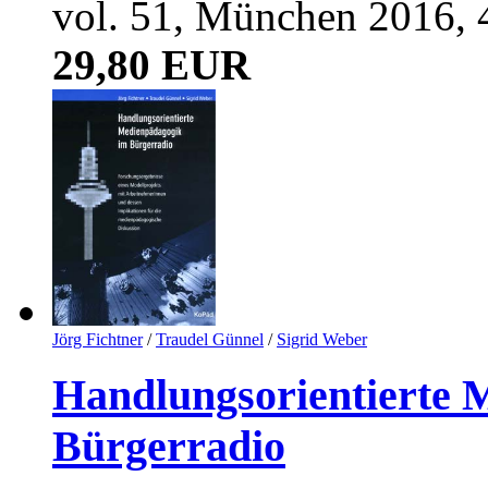
vol. 51, München 2016, 
29,80 EUR
Jörg Fichtner
/
Traudel Günnel
/
Sigrid Weber
Handlungsorientierte 
Bürgerradio