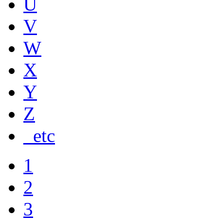
U
V
W
X
Y
Z
_etc
1
2
3