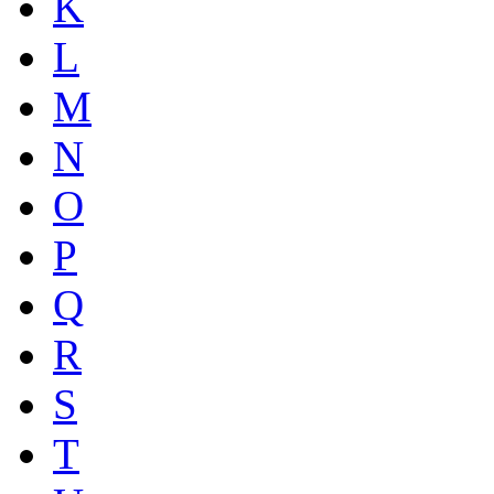
K
L
M
N
O
P
Q
R
S
T