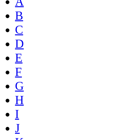
A
B
C
D
E
F
G
H
I
J