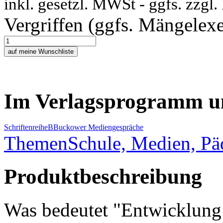
inkl. gesetzl. MWSt - ggfs. zzgl
Vergriffen (ggfs. Mängelex
Im Verlagsprogramm u
Schriftenreihe
B
Buckower Mediengespräche
Themen
Schule, Medien, P
Produktbeschreibung
Was bedeutet "Entwicklun