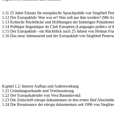
1.11 25 Jahre Einsatz für europäische Sprachpolitik von Siegfried Pio
1.12 Der Europaklub: Was war er? Was soll aus ihm werden? (Mit An
1.13 Kritische Rückblicke und Hoffnungen der bisherigen Präsidenten
1.14 Politique linguistique du Club Européen (Languages politics o
1.15 Der Europaklub - ein Rückblick nach 25 Jahren von Helmar Fr
1.16 Das neue Jahrtausend und der Europaklub von Siegfried Piotrow
Kapitel 1.2: Innerer Aufbau und Außenwirkung
1.21 Gründungsurkunde und Vereinssatzung
1.22 Der Europakalender von Vera Barandovská
1.23 Die Zeitschrift eüropa dokumentaro in den ersten fünf Abschnit
1.24 Die Renaissance der eüropa dokumentaro seit 1996 von Siegfrie