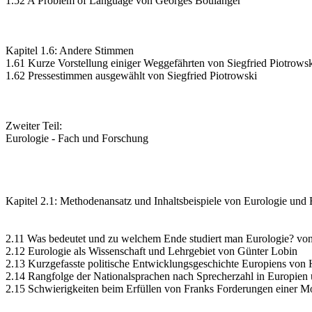
1.52 A Problem of Language von Georges Boulanger
Kapitel 1.6: Andere Stimmen
1.61 Kurze Vorstellung einiger Weggefährten von Siegfried Piotrows
1.62 Pressestimmen ausgewählt von Siegfried Piotrowski
Zweiter Teil:
Eurologie - Fach und Forschung
Kapitel 2.1: Methodenansatz und Inhaltsbeispiele von Eurologie und 
2.11 Was bedeutet und zu welchem Ende studiert man Eurologie? von
2.12 Eurologie als Wissenschaft und Lehrgebiet von Günter Lobin
2.13 Kurzgefasste politische Entwicklungsgeschichte Europiens von
2.14 Rangfolge der Nationalsprachen nach Sprecherzahl in Europien 
2.15 Schwierigkeiten beim Erfüllen von Franks Forderungen einer M