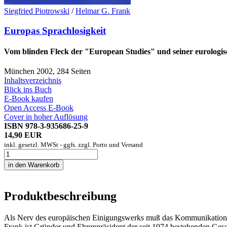
Siegfried Piotrowski
/
Helmar G. Frank
Europas Sprachlosigkeit
Vom blinden Fleck der "European Studies" und seiner eurolog
München 2002, 284 Seiten
Inhaltsverzeichnis
Blick ins Buch
E-Book kaufen
Open Access E-Book
Cover in hoher Auflösung
ISBN 978-3-935686-25-9
14,90 EUR
inkl. gesetzl. MWSt - ggfs. zzgl. Porto und Versand
Produktbeschreibung
Als Nerv des europäischen Einigungswerks muß das Kommunikationspro
Frank ist Gründer und Ehrenpräsident der seit 1974 bestehenden Gesel