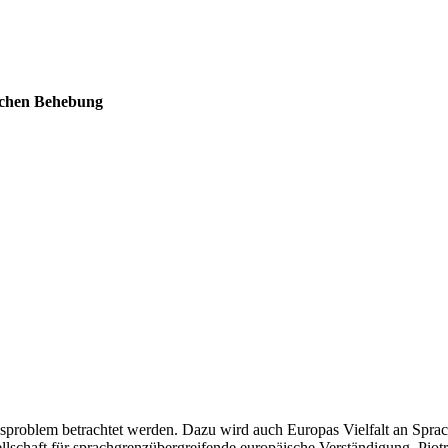
ischen Behebung
blem betrachtet werden. Dazu wird auch Europas Vielfalt an Sprachen
lschaft für sprachgrenzübergreifende europäische Verständigung, Piotro