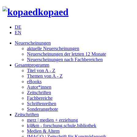
kopaed
DE
EN
Neuerscheinungen
aktuelle Neuerscheinungen
Neuerscheinungen der letzten 12 Monate
Neuerscheinungen nach Fachbereichen
Gesamtprogramm
Titel von A - Z
Themen von A - Z
eBooks
Autor*innen
Zeitschriften
Fachbereiche
Schriftenreihen
Sonderangebote
Zeitschriften
merz | medien + erziehung
kjl&m - forschung.schule.bibliothek
Medien & Altern
IMAGO | Zeitschrift für Kunstpädagogik