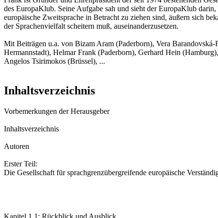
des EuropaKlub. Seine Aufgabe sah und sieht der EuropaKlub darin, 
europäische Zweitsprache in Betracht zu ziehen sind, äußern sich be
der Sprachenvielfalt scheitern muß, auseinanderzusetzen.
Mit Beiträgen u.a. von Bizam Aram (Paderborn), Vera Barandovská-
Hermannstadt), Helmar Frank (Paderborn), Gerhard Hein (Hamburg), Gü
Angelos Tsirimokos (Brüssel), ...
Inhaltsverzeichnis
Vorbemerkungen der Herausgeber
Inhaltsverzeichnis
Autoren
Erster Teil:
Die Gesellschaft für sprachgrenzübergreifende europäische Verstän
Kapitel 1.1: Rückblick und Ausblick