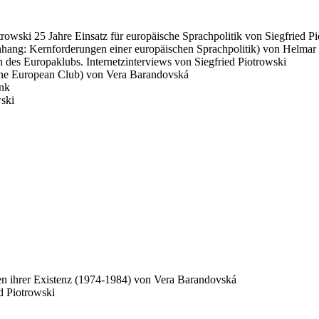
trowski 25 Jahre Einsatz für europäische Sprachpolitik von Siegfried P
hang: Kernforderungen einer europäischen Sprachpolitik) von Helmar
 des Europaklubs. Internetzinterviews von Siegfried Piotrowski
f the European Club) von Vera Barandovská
ank
ski
ten ihrer Existenz (1974-1984) von Vera Barandovská
d Piotrowski