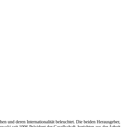
 und deren Internationalität beleuchtet. Die beiden Herausgeber,
wski seit 1996 Präsident der Gesellschaft, berichten aus der Arbeit