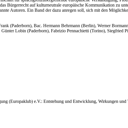
das Bürgerrecht auf kulturneutrale europäische Kommunikation zu unte
kannte Autoren. Ein Band der dazu anregen soll, sich mit den Möglichk
Frank (Paderborn), Bac. Hermann Behrmann (Berlin), Werner Bormann
nter Lobin (Paderborn), Fabrizio Pennachietti (Torino), Siegfried Pi
digung (Europaklub) e.V.: Entstehung und Entwicklung, Wirkungen und