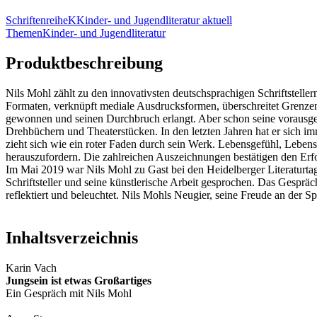
Schriftenreihe
K
Kinder- und Jugendliteratur aktuell
Themen
Kinder- und Jugendliteratur
Produktbeschreibung
Nils Mohl zählt zu den innovativsten deutschsprachigen Schriftstell
Formaten, verknüpft mediale Ausdrucksformen, überschreitet Grenzen
gewonnen und seinen Durchbruch erlangt. Aber schon seine vorausgeg
Drehbüchern und Theaterstücken. In den letzten Jahren hat er sich i
zieht sich wie ein roter Faden durch sein Werk. Lebensgefühl, Lebens
herauszufordern. Die zahlreichen Auszeichnungen bestätigen den Erf
Im Mai 2019 war Nils Mohl zu Gast bei den Heidelberger Literaturtag
Schriftsteller und seine künstlerische Arbeit gesprochen. Das Gesprä
reflektiert und beleuchtet. Nils Mohls Neugier, seine Freude an der
Inhaltsverzeichnis
Karin Vach
Jungsein ist etwas Großartiges
Ein Gespräch mit Nils Mohl