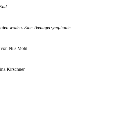
 End
werden wollen. Eine Teenagersymphonie
r
von Nils Mohl
ina Kirschner