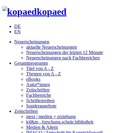
kopaed
DE
EN
Neuerscheinungen
aktuelle Neuerscheinungen
Neuerscheinungen der letzten 12 Monate
Neuerscheinungen nach Fachbereichen
Gesamtprogramm
Titel von A - Z
Themen von A - Z
eBooks
Autor*innen
Zeitschriften
Fachbereiche
Schriftenreihen
Sonderangebote
Zeitschriften
merz | medien + erziehung
kjl&m - forschung.schule.bibliothek
Medien & Altern
IMAGO | Zeitschrift für Kunstpädagogik