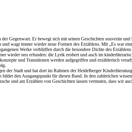
ern der Gegenwart. Er bewegt sich mit seinen Geschichten souverän und 
 und wagt immer wieder neue Formen des Erzählens. Mit „Es war einmal
angenen Werke verblüffen durch die besondere Dichte des Erzählens u
mmer wieder neu erfunden: die Lyrik erobert und auch im kinderlitera
konzepte und Transitionen werden aufgegriffen und erzählerisch verarbe
olg.
en der Stadt und hat dort im Rahmen der Heidelberger Kinderliteratur
ch bildet den Ausgangspunkt für diesen Band. In den zahlreichen wissen
 Sprache und am Erzählen von Geschichten lassen vermuten, dass wir au