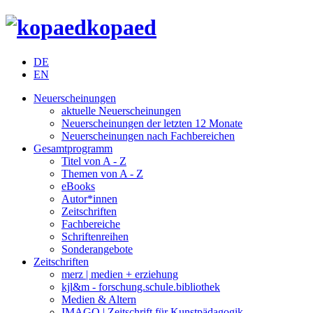
kopaed
DE
EN
Neuerscheinungen
aktuelle Neuerscheinungen
Neuerscheinungen der letzten 12 Monate
Neuerscheinungen nach Fachbereichen
Gesamtprogramm
Titel von A - Z
Themen von A - Z
eBooks
Autor*innen
Zeitschriften
Fachbereiche
Schriftenreihen
Sonderangebote
Zeitschriften
merz | medien + erziehung
kjl&m - forschung.schule.bibliothek
Medien & Altern
IMAGO | Zeitschrift für Kunstpädagogik