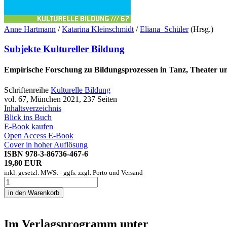
Anne Hartmann
/
Katarina Kleinschmidt
/
Eliana Schüler
(Hrsg.)
Subjekte Kultureller Bildung
Empirische Forschung zu Bildungsprozessen in Tanz, Theater 
Schriftenreihe
Kulturelle Bildung
vol. 67, München 2021, 237 Seiten
Inhaltsverzeichnis
Blick ins Buch
E-Book kaufen
Open Access E-Book
Cover in hoher Auflösung
ISBN 978-3-86736-467-6
19,80 EUR
inkl. gesetzl. MWSt - ggfs. zzgl. Porto und Versand
Im Verlagsprogramm unter